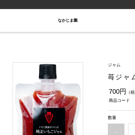
なかじま園
ジャム
苺ジャム
700円
（税
商品コード
数量
-