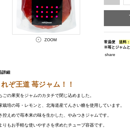
ZOOM
常温便
送料：
※苺とジャム
share
品詳細
これぞ王道 苺ジャム！！
ちごの果実をジャムのカタチで閉じ込めました。
家栽培の苺・レモンと、北海道産てんさい糖を使用しています。
さ控えめで苺本来の味を生かした、やみつきジャムです。
よりもお手軽な使いやすさを求めたチューブ容器です。